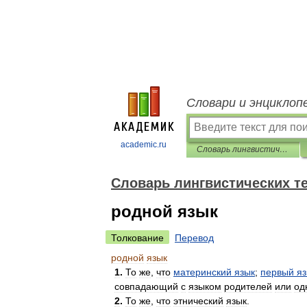
Словари и энциклоп
academic.ru
Словарь лингвистических терминов Т.В. Жеребило
Словарь лингвистических т
родной язык
Толкование
Перевод
родной
язык
1
.
То
же
,
что
материнский
язык
;
первый
яз
совпадающий
с
языком
родителей
или
од
2
.
То
же
,
что
этнический
язык
.