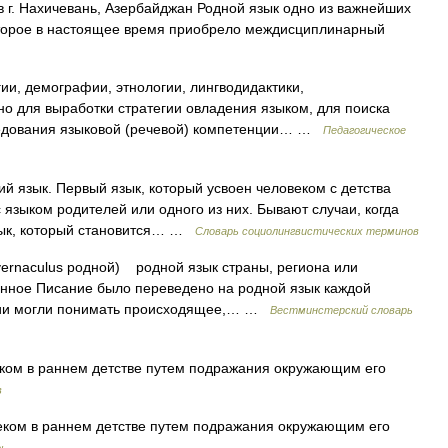
 г. Нахичевань, Азербайджан Родной язык одно из важнейших
которое в настоящее время приобрело междисциплинарный
ии, демографии, этнологии, лингводидактики,
но для выработки стратегии овладения языком, для поиска
ледования языковой (речевой) компетенции… …
Педагогическое
й язык. Первый язык, который усвоен человеком с детства
 языком родителей или одного из них. Бывают случаи, когда
язык, который становится… …
Словарь социолингвистических терминов
vernaculus родной) родной язык страны, региона или
енное Писание было переведено на родной язык каждой
ургии могли понимать происходящее,… …
Вестминстерский словарь
ком в раннем детстве путем подражания окружающим его
в
ком в раннем детстве путем подражания окружающим его
рь