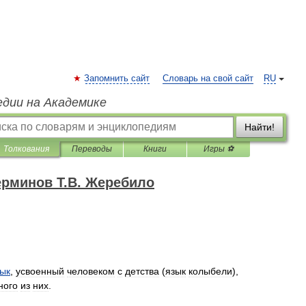
Запомнить сайт
Словарь на свой сайт
RU
едии на Академике
Найти!
Толкования
Переводы
Книги
Игры ⚽
ерминов Т.В. Жеребило
ык
,
усвоенный
человеком
с
детства
(
язык
колыбели
),
ного
из
них
.