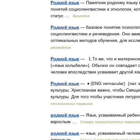
Родной язык
— Памятник родному языку в
понятий социолингвистики и этнологии, 
статус …
Википедия
Родной язык
— базовое понятие психолог
социолингвистики и речеведения. Оно важ
оптимальных методов обучения, для исс
речеведение
Родной язык
— 1.То же, что и матерински
(«язык колыбели»). Обычно он совпадает с
человек впоследствии усваивает другой 
Родной язык
— ♦ (ENG vernacular) (лат. 
культуры. Христианам важно, чтобы Свящ
культуры. Для того чтобы участники лит
теологических терминов
родной язык
— Язык, усваиваемый ребен
взрослым …
Словарь лингвистических термино
родной язык
— язык, усваиваемый челове
взрослым …
Толковый переводоведческий слова