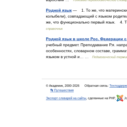
Родной язык
— 1. То же, что материнский
колыбели), совпадающий с языком родител
же, что функционально первый язык. 4.
справочник
Родной язык в школе Рос. Федерации с
учебный предмет. Преподавание Р.я. напр
особенностях, словарном составе, граммат
языком в устной и… …
Педагогический терми
© Академик, 2000-2026
Обратная связь:
Техподдерж
👣 Путешествия
Экспорт словарей на сайты
, сделанные на PHP,
Jo