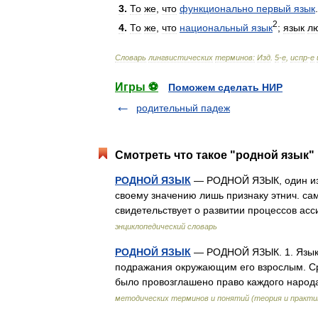
3
.
То
же
,
что
функционально
первый
язык
.
2
4
.
То
же
,
что
национальный
язык
;
язык
л
Словарь
лингвистических
терминов:
Изд
.
5
-
е
,
испр
-
е
Игры ⚽
Поможем сделать НИР
родительный падеж
Смотреть что такое "родной язык" 
РОДНОЙ ЯЗЫК
— РОДНОЙ ЯЗЫК, один из о
своему значению лишь признаку этнич. са
свидетельствует о развитии процессов а
энциклопедический словарь
РОДНОЙ ЯЗЫК
— РОДНОЙ ЯЗЫК. 1. Язык 
подражания окружающим его взрослым. Ср.
было провозглашено право каждого наро
методических терминов и понятий (теория и практи