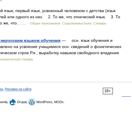
 язык; первый язык, усвоенный человеком с детства (язык
ей или одного из них. 2. То же, что этнический язык. 3. То
 То же, что… …
Общее языкознание. Социолингвистика: Словарь-
 нерусским языком обучения
— осн. язык обучения и
авлено на усвоение учащимися осн. сведений о фонетических
ическом строе Р.я.; выработку навыков свободного владения
нологический словарь
ка
,
Реклама на сайте
18+
omla,
Drupal,
WordPress, MODx.