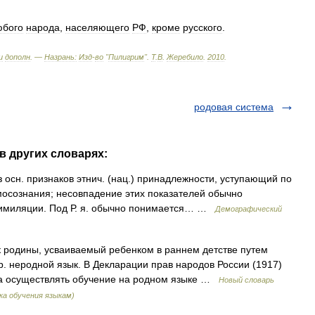
юбого
народа
,
населяющего
РФ
,
кроме
русского
.
и
дополн
. —
Назрань:
Изд
-
во
"
Пилигрим
"
.
Т
.
В
.
Жеребило
.
2010
.
родовая система
в других словарях:
сн. признаков этнич. (нац.) принадлежности, уступающий по
мосознания; несовпадение этих показателей обычно
ссимиляции. Под Р. я. обычно понимается… …
Демографический
родины, усваиваемый ребенком в раннем детстве путем
 неродной язык. В Декларации прав народов России (1917)
да осуществлять обучение на родном языке …
Новый словарь
ка обучения языкам)